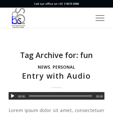
Call our office on +61 3 9670 0080
Tag Archive for:
fun
NEWS
,
PERSONAL
Entry with Audio
00:00
00:00
Lorem ipsum dolor sit amet, consectetuer