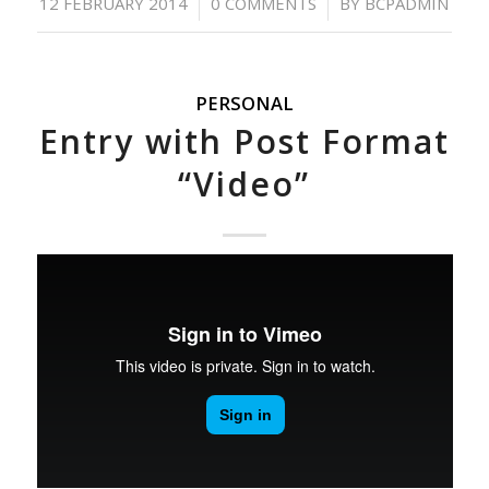
/
/
12 FEBRUARY 2014
0 COMMENTS
BY
BCPADMIN
PERSONAL
Entry with Post Format
“Video”